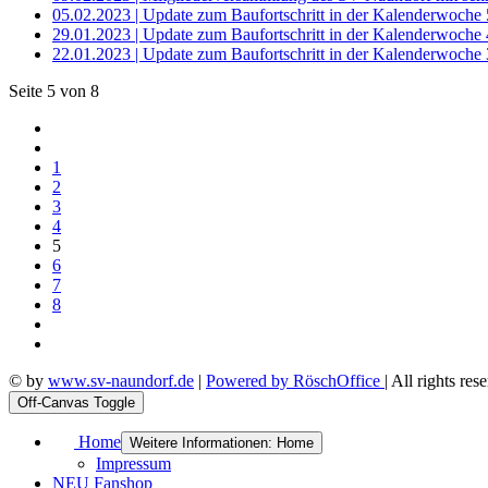
05.02.2023 | Update zum Baufortschritt in der Kalenderwoche 
29.01.2023 | Update zum Baufortschritt in der Kalenderwoche 
22.01.2023 | Update zum Baufortschritt in der Kalenderwoche 
Seite 5 von 8
1
2
3
4
5
6
7
8
© by
www.sv-naundorf.de
|
Powered by RöschOffice
| All rights res
Off-Canvas Toggle
Home
Weitere Informationen: Home
Impressum
NEU Fanshop