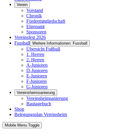
Verein
Vorstand
Chronik
Fördermitgliedschaft
Ehrenamt
Sponsoren
Vereinsfest 2026
Fussball
Weitere Informationen: Fussball
Übersicht Fußball
1. Herren
2. Herren
A-Junioren
D-Junioren
E-Junioren
F-Junioren
G-Junioren
Vereinsheimsanierung
Vereinsheimsanierung
Bautagebuch
Shop
Belegungsplan Vereinsheim
Mobile Menu Toggle