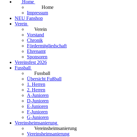
Home
Home
Impressum
NEU Fanshop
Verein
Verein
Vorstand
Chronik
Fördermitgliedschaft
Ehrenamt
Sponsoren
Vereinsfest 2026
Fussball
Fussball
Übersicht Fußball
1. Herren
2. Herren
A-Junioren
D-Junioren
E-Junioren
F-Junioren
G-Junioren
Vereinsheimsanierung
Vereinsheimsanierung
Vereinsheimsanierung