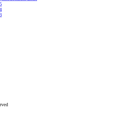
5
4
3
erved