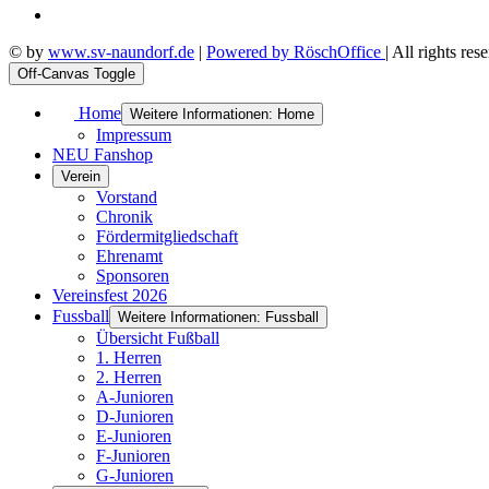
© by
www.sv-naundorf.de
|
Powered by RöschOffice
| All rights res
Off-Canvas Toggle
Home
Weitere Informationen: Home
Impressum
NEU Fanshop
Verein
Vorstand
Chronik
Fördermitgliedschaft
Ehrenamt
Sponsoren
Vereinsfest 2026
Fussball
Weitere Informationen: Fussball
Übersicht Fußball
1. Herren
2. Herren
A-Junioren
D-Junioren
E-Junioren
F-Junioren
G-Junioren