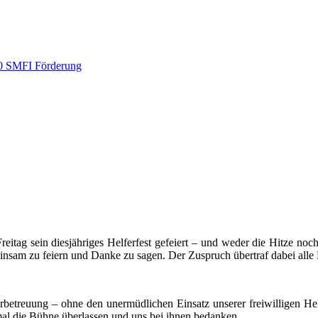
eitag sein diesjähriges Helferfest gefeiert – und weder die Hitze 
nsam zu feiern und Danke zu sagen. Der Zuspruch übertraf dabei alle 
betreuung – ohne den unermüdlichen Einsatz unserer freiwilligen He
al die Bühne überlassen und uns bei ihnen bedanken.