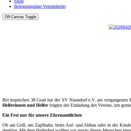
Shop
Belegungsplan Vereinsheim
Off-Canvas Toggle
Bei tropischen 38 Grad hat der SV Naundorf e.V. am vergangenen Fr
Helferinnen und Helfer
folgten der Einladung des Vereins, um gemei
Ein Fest nur für unsere Ehrenamtlichen
Ob am Grill, am Zapfhahn, beim Auf- und Abbau oder in der Kinder
denkbar. Mit dem Helferfest wollten wir genau diesen Menschen einm