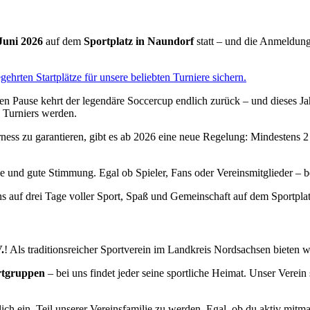
 Juni 2026
auf dem
Sportplatz in Naundorf
statt – und die Anmeldung
ehrten Startplätze für unsere beliebten Turniere sichern.
n Pause kehrt der legendäre Soccercup endlich zurück – und dieses Jahr
n Turniers werden.
rness zu garantieren, gibt es ab 2026 eine neue Regelung: Mindestens 
e und gute Stimmung. Egal ob Spieler, Fans oder Vereinsmitglieder – be
uns auf drei Tage voller Sport, Spaß und Gemeinschaft auf dem Sportpla
.
! Als traditionsreicher Sportverein im Landkreis Nordsachsen bieten wir
ortgruppen
– bei uns findet jeder seine sportliche Heimat. Unser Verein 
zlich ein, Teil unserer Vereinsfamilie zu werden. Egal, ob du aktiv mit