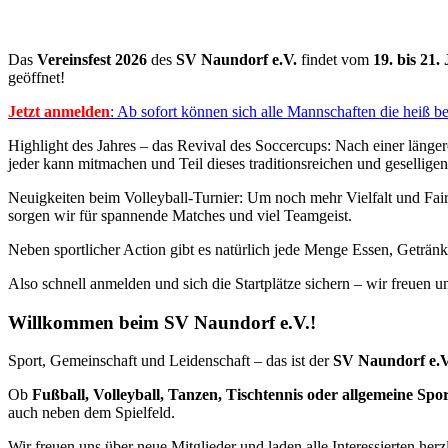
Das
Vereinsfest 2026
des
SV Naundorf e.V.
findet vom
19
. bis 21.
geöffnet!
Jetzt anmelden
: Ab sofort können sich alle Mannschaften die heiß beg
Highlight des Jahres – das Revival des Soccercups: Nach einer längere
jeder kann mitmachen und Teil dieses traditionsreichen und gesellige
Neuigkeiten beim Volleyball-Turnier: Um noch mehr Vielfalt und Fai
sorgen wir für spannende Matches und viel Teamgeist.
Neben sportlicher Action gibt es natürlich jede Menge Essen, Getränk
Also schnell anmelden und sich die Startplätze sichern – wir freuen 
Willkommen beim SV Naundorf e.V.!
Sport, Gemeinschaft und Leidenschaft – das ist der
SV Naundorf e.V
Ob
Fußball, Volleyball, Tanzen, Tischtennis oder allgemeine Sp
auch neben dem Spielfeld.
Wir freuen uns über neue Mitglieder und laden alle Interessierten her