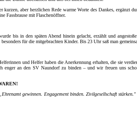
er kurzen, aber herzlichen Rede warme Worte des Dankes, ergänzt du
ine Fassbrause mit Flaschenöffner.
 wurde bis in den späten Abend hinein gelacht, erzählt und angesto
, besonders für die mitgebrachten Kinder. Bis 23 Uhr saß man gemein
Helferinnen und Helfer haben die Anerkennung erhalten, die sie verdien
och enger an den SV Naundorf zu binden – und wir freuen uns schon 
WAREN!
Ehrenamt gewinnen. Engagement binden. Zivilgesellschaft stärken."